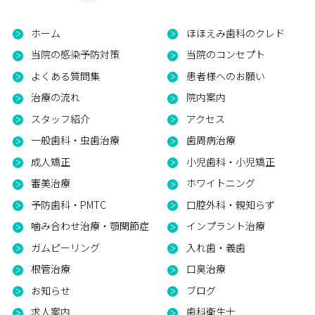
ホーム
ほほえみ歯科のクレド
当院の感染予防対策
当院のコンセプト
よくある質問集
患者様へのお願い
治療の流れ
院内案内
スタッフ紹介
アクセス
一般歯科・虫歯治療
歯周病治療
成人矯正
小児歯科・小児矯正
審美治療
ホワイトニング
予防歯科・PMTC
口腔外科・親知らず
噛み合わせ治療・顎関節症
インプラント治療
ガムピーリング
入れ歯・義歯
根管治療
口臭治療
お知らせ
ブログ
求人案内
歯科衛生士