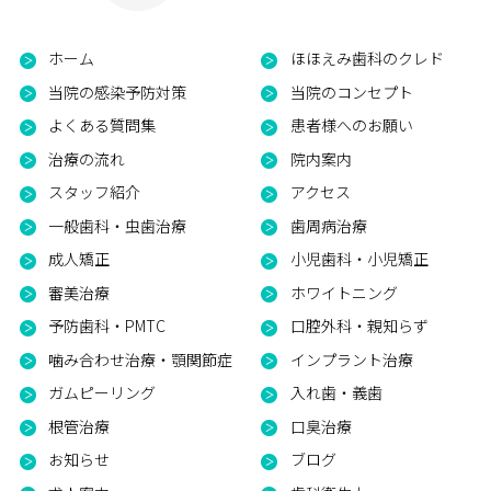
ホーム
ほほえみ歯科のクレド
当院の感染予防対策
当院のコンセプト
よくある質問集
患者様へのお願い
治療の流れ
院内案内
スタッフ紹介
アクセス
一般歯科・虫歯治療
歯周病治療
成人矯正
小児歯科・小児矯正
審美治療
ホワイトニング
予防歯科・PMTC
口腔外科・親知らず
噛み合わせ治療・顎関節症
インプラント治療
ガムピーリング
入れ歯・義歯
根管治療
口臭治療
お知らせ
ブログ