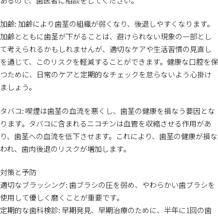
あるので、歯医者に相談をしてください。
加齢: 加齢により歯茎の組織が弱くなり、後退しやすくなります。
加齢とともに歯茎が下がることは、避けられない現象の一部とし
て考えられるかもしれませんが、適切なケアや生活習慣の見直し
を通じて、このリスクを軽減することができます。健康な口腔を保
つために、日常のケアと定期的なチェックを怠らないよう心掛け
ましょう。
タバコ: 喫煙は歯茎の血流を悪くし、歯茎の健康を損なう要因とな
ります。タバコに含まれるニコチンは血管を収縮させる作用があ
り、歯茎への血流を低下させます。これにより、歯茎の健康が損な
われ、歯肉後退のリスクが増加します。
対策と予防
適切なブラッシング: 歯ブラシの圧を弱め、やわらかい歯ブラシを
使用して優しく磨くことが重要です。
定期的な歯科検診: 早期発見、早期治療のために、半年に1回の歯