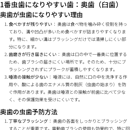
1番虫歯になりやすい歯：奥歯（臼歯）
奥歯が虫歯になりやすい理由
食べかすが残りやすい
： 奥歯は食べ物を噛み砕く役割を持っ
ており、溝や凹凸が多いため食べかすが詰まりやすくなりま
す。特に、細かい溝はブラッシングだけでは清掃しにくい部
分になります。
歯磨きが行き届きにくい
： 奥歯は口の中で一番奥に位置する
ため、歯ブラシの届きにくい場所です。そのため、十分にブ
ラッシングされずにプラークが蓄積しやすくなります。
唾液の接触が少ない
： 唾液には、自然に口の中を洗浄する作
用や、酸による歯のエナメル質の脱灰（虫歯の始まり）を防
ぐ作用があります。奥歯は唾液との接触が前歯に比べて少な
く、その保護効果を受けにくいです。
奥歯の虫歯予防方法
丁寧なブラッシング
： 奥歯の各面をしっかりとブラッシング
することが重要です。電動歯ブラシの使用も効果的で、特に回