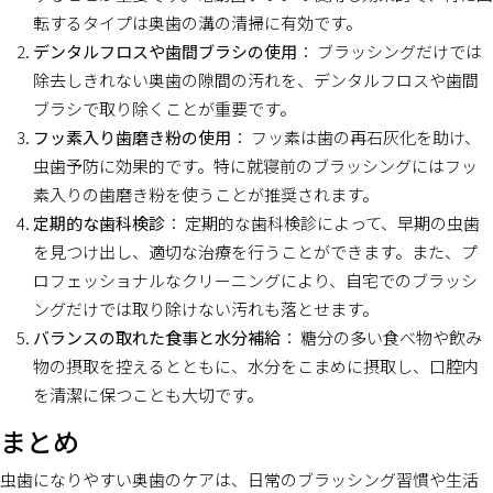
転するタイプは奥歯の溝の清掃に有効です。
デンタルフロスや歯間ブラシの使用
： ブラッシングだけでは
除去しきれない奥歯の隙間の汚れを、デンタルフロスや歯間
ブラシで取り除くことが重要です。
フッ素入り歯磨き粉の使用
： フッ素は歯の再石灰化を助け、
虫歯予防に効果的です。特に就寝前のブラッシングにはフッ
素入りの歯磨き粉を使うことが推奨されます。
定期的な歯科検診
： 定期的な歯科検診によって、早期の虫歯
を見つけ出し、適切な治療を行うことができます。また、プ
ロフェッショナルなクリーニングにより、自宅でのブラッシ
ングだけでは取り除けない汚れも落とせます。
バランスの取れた食事と水分補給
： 糖分の多い食べ物や飲み
物の摂取を控えるとともに、水分をこまめに摂取し、口腔内
を清潔に保つことも大切です。
まとめ
虫歯になりやすい奥歯のケアは、日常のブラッシング習慣や生活