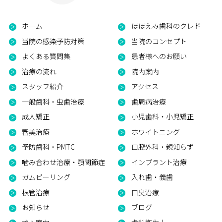
ホーム
ほほえみ歯科のクレド
当院の感染予防対策
当院のコンセプト
よくある質問集
患者様へのお願い
治療の流れ
院内案内
スタッフ紹介
アクセス
一般歯科・虫歯治療
歯周病治療
成人矯正
小児歯科・小児矯正
審美治療
ホワイトニング
予防歯科・PMTC
口腔外科・親知らず
噛み合わせ治療・顎関節症
インプラント治療
ガムピーリング
入れ歯・義歯
根管治療
口臭治療
お知らせ
ブログ