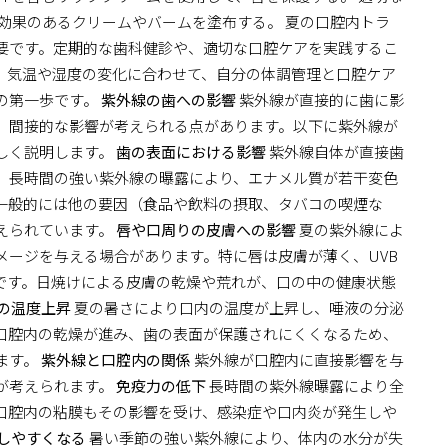
効果のあるクリームやバームを塗布する。 夏の口腔内トラ
要です。定期的な歯科健診や、適切な口腔ケアを実践するこ
。気温や湿度の変化に合わせて、自分の体調管理と口腔ケア
の第一歩です。
紫外線の歯への影響
紫外線が直接的に歯に影
、間接的な影響が考えられる点があります。以下に紫外線が
しく説明します。
歯の表面における影響
紫外線自体が直接歯
、長時間の強い紫外線の曝露により、エナメル質が若干変色
一般的には他の要因（食品や飲料の摂取、タバコの喫煙な
えられています。
唇や口周りの皮膚への影響
夏の紫外線によ
メージを与える場合があります。特に唇は皮膚が薄く、UVB
位です。日焼けによる皮膚の乾燥や荒れが、口の中の健康状態
の温度上昇
夏の暑さにより口内の温度が上昇し、唾液の分泌
口腔内の乾燥が進み、歯の表面が保護されにくくなるため、
ます。
紫外線と口腔内の関係
紫外線が口腔内に直接影響を与
が考えられます。
免疫力の低下
長時間の紫外線曝露により全
口腔内の粘膜もその影響を受け、感染症や口内炎が発生しや
しやすくなる
暑い季節の強い紫外線により、体内の水分が失