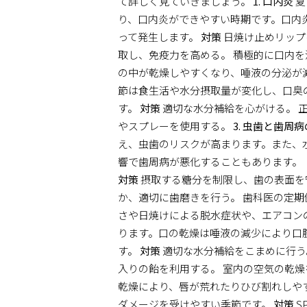
て詳しく見ていきましょう。
1. 口内炎
夏
り、口内炎ができやすい時期です。口内
って発生します。
対策
日焼け止めリップ
取し、免疫力を高める。 積極的に口内
の中が乾燥しやすくなり、唾液の分泌が
節は食生活や水分摂取量が変化し、口臭
す。
対策
適切な水分補給を心がける。 
やスプレーを使用する。
3. 虫歯と歯周
え、虫歯のリスクが高まります。また、
響で歯周病が悪化することもあります。
対策
摂取する糖分を制限し、歯の表面を
か、適切に歯磨きを行う。 歯科医の定
さや日焼けによる脱水症状や、エアコン
ります。口の乾燥は唾液の減少により口
す。
対策
適切な水分補給をこまめに行う
入りの飴を利用する。 室内の空気の乾
乾燥により、唇が荒れたりひび割れしや
ダメージを受けやすい季節です。
対策
S