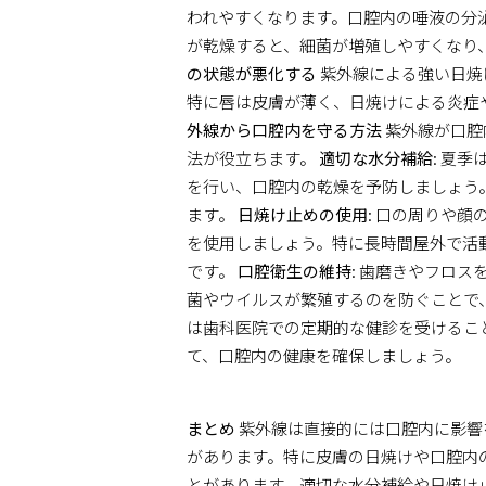
われやすくなります。口腔内の唾液の分
が乾燥すると、細菌が増殖しやすくなり
の状態が悪化する
紫外線による強い日焼
特に唇は皮膚が薄く、日焼けによる炎症
外線から口腔内を守る方法
紫外線が口腔
法が役立ちます。
適切な水分補給
: 夏
を行い、口腔内の乾燥を予防しましょう
ます。
日焼け止めの使用
: 口の周りや
を使用しましょう。特に長時間屋外で活
です。
口腔衛生の維持
: 歯磨きやフロ
菌やウイルスが繁殖するのを防ぐことで
は歯科医院での定期的な健診を受けるこ
て、口腔内の健康を確保しましょう。
まとめ
紫外線は直接的には口腔内に影響
があります。特に皮膚の日焼けや口腔内
とがあります。適切な水分補給や日焼け