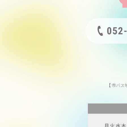
【 市バス
月火水
木