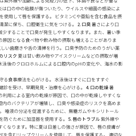
は紫外線や加齢による免疫力の低下、体調不良などが重な
炎は口の中の粘膜が傷ついたり、ウイルスや細菌の感染によ
を使用して唇を保護する。 ビタミンCや亜鉛を含む食品を摂
を清潔に保ち、口腔衛生に気をつける。
2. 口臭
暑さにより口
減少することで口臭が発生しやすくなります。また、暑い季
の原因となる食べ物や飲み物の摂取も増えることがありま
正しい歯磨きや舌の清掃を行う。 口臭予防のためのうがい薬
病のリスク
夏は甘い飲み物やアイスクリームなどの摂取が増
水泳後のクロロホルムによる口腔内のpHの変化や、海水の影
守る食事療法を心がける。 水泳後はすぐに口をすすぐ
期健診を受け、早期発見・治療を心がける。
4. 口の乾燥
暑
の利用による室内の乾燥が原因で、口の中が乾燥しやすくな
腔内のバクテリアが増殖し、口臭や感染症のリスクを高めま
。 唾液の分泌を促進するために、無糖ガムやキシリトール
燥を防ぐために加湿器を使用する。
5. 唇のトラブル
紫外線や
すくなります。特に夏は日差しの強さが原因で、唇の皮膚が
PFを含むリップクリームを使用して、唇を保護する。 適切な