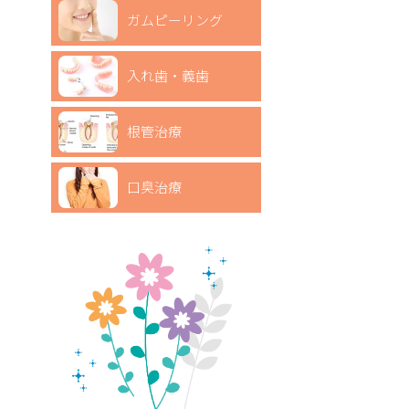
ガムピーリング
入れ歯・義歯
根管治療
口臭治療