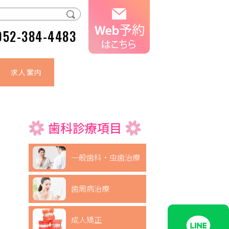
052-384-4483
求人案内
歯科診療項目
一般歯科・虫歯治療
歯周病治療
成人矯正