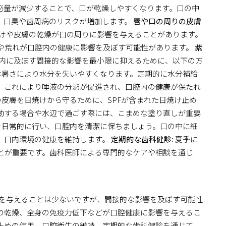
泌量が減少することで、口が乾燥しやすくなります。口の中
、口臭や歯周病のリスクが増加します。
唇や口の周りの皮膚
けや皮膚の乾燥が口の周りに影響を与えることがあります。
や荒れが口腔内の健康に影響を及ぼす可能性があります。
紫
内に及ぼす間接的な影響を最小限に抑えるために、以下の方
季は暑さにより水分を失いやすくなります。定期的に水分補給
。これにより唾液の分泌が促進され、口腔内の健康が保たれ
顔の皮膚を日焼けから守るために、SPFが含まれた日焼け止め
動する場合や水辺で過ごす際には、こまめな塗り直しが重要
スを日常的に行い、口腔内を清潔に保ちましょう。口の中に細
、口内環境の健康を維持します。
定期的な歯科健診
: 夏季に
とが重要です。歯科医師による専門的なケアや相談を通じ
を与えることは少ないですが、間接的な影響を及ぼす可能性
の乾燥、全身の免疫力低下などが口腔健康に影響を与えるこ
止めの使用、口腔衛生の維持、定期的な歯科健診を通じて、