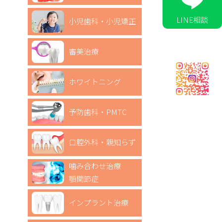
LINE相談
小児歯科・小児矯正
審美治療
ホワイトニング
予防歯科・PMTC
口腔外科・親知らず
噛み合わせ治療
顎関節症
インプラント治療