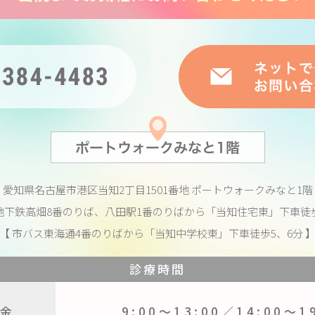
愛知県名古屋市港区当知2丁目1501番地
ポートウォークみなと1階
地下鉄高畑8番のりば、八田駅1番のりばから
「当知住宅東」下車徒歩
【 市バス東海通4番のりばから
「当知中学校東」下車徒歩5、6分 
診療時間
金
9:00〜13:00／
14:00〜1