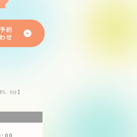
5、6分 】
】
9:00