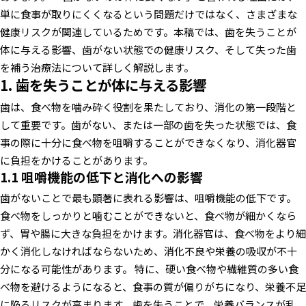
単に食事が取りにくくなるという問題だけではなく、さまざまな
健康リスクが関連しているためです。本稿では、歯を失うことが
体に与える影響、歯がない状態での健康リスク、そして失った歯
を補う治療法について詳しく解説します。
1. 歯を失うことが体に与える影響
歯は、食べ物を噛み砕く役割を果たしており、消化の第一段階と
して重要です。歯がない、または一部の歯を失った状態では、食
事の際に十分に食べ物を咀嚼することができなくなり、消化器官
に負担をかけることがあります。
1.1 咀嚼機能の低下と消化への影響
歯がないことで最も顕著に表れる影響は、咀嚼機能の低下です。
食べ物をしっかりと噛むことができないと、食べ物が細かくなら
ず、胃や腸に大きな負担をかけます。消化器官は、食べ物をより細
かく消化しなければならないため、消化不良や栄養の吸収が不十
分になる可能性があります。
特に、硬い食べ物や繊維質の多い食
べ物を避けるようになると、食事の質が偏りがちになり、栄養不足
に陥るリスクが高まります。歯を失うことで、栄養バランスが乱