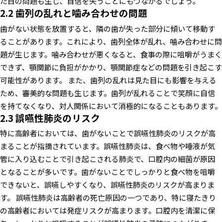
た目の問題も生じ、自信を失うことにもつながるでしょう。
2.2 歯列の乱れと噛み合わせの問題
歯がない状態を放置すると、隣の歯が失った部分に傾いて移動す
ることがあります。これにより、歯列全体が乱れ、噛み合わせに問
題が生じます。噛み合わせが悪くなると、食事の際に咀嚼がうまく
できず、顎関節に負担がかかり、顎関節症などの問題を引き起こす
可能性があります。
また、歯列の乱れは見た目にも影響を与える
ため、審美的な問題も生じます。歯列が乱れることで笑顔に自信
を持てなくなり、対人関係において消極的になることもあります。
2.3 誤嚥性肺炎のリスク
特に高齢者においては、歯がないことで誤嚥性肺炎のリスクが高
まることが指摘されています。誤嚥性肺炎は、食べ物や唾液が気
管に入り込むことで引き起こされる肺炎で、口腔内の細菌が原因
となることが多いです。歯がないことでしっかりと食べ物を咀嚼
できないと、誤嚥しやすくなり、誤嚥性肺炎のリスクが高まりま
す。
誤嚥性肺炎は高齢者の死亡原因の一つであり、特に寝たきり
の高齢者においては発症リスクが高まります。口腔内を清潔に保