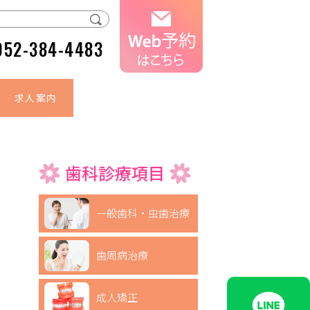
052-384-4483
求人案内
歯科診療項目
一般歯科・虫歯治療
歯周病治療
成人矯正