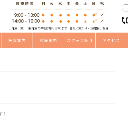
土曜日、第1・3日曜日の午後診療は18:00まで 休診／第2・4・5日曜日、祝日
医院案内
診療案内
スタッフ紹介
アクセス
性
す！！