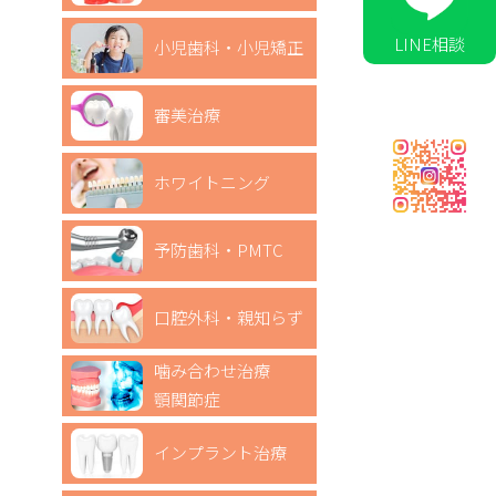
LINE相談
小児歯科・小児矯正
審美治療
ホワイトニング
予防歯科・PMTC
口腔外科・親知らず
噛み合わせ治療
顎関節症
インプラント治療