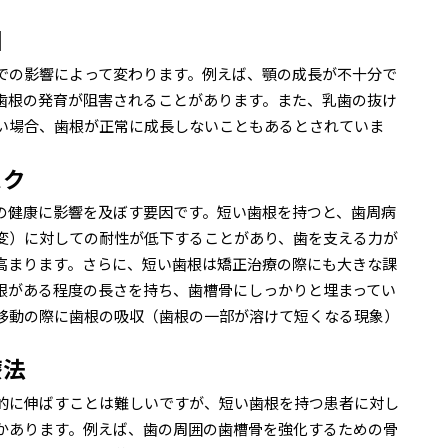
因
での影響によって変わります。例えば、顎の成長が不十分で
歯根の発育が阻害されることがあります。また、乳歯の抜け
い場合、歯根が正常に成長しないこともあるとされていま
スク
の健康に影響を及ぼす要因です。短い歯根を持つと、歯周病
変）に対しての耐性が低下することがあり、歯を支える力が
高まります。さらに、短い歯根は矯正治療の際にも大きな課
根がある程度の長さを持ち、歯槽骨にしっかりと埋まってい
移動の際に歯根の吸収（歯根の一部が溶けて短くなる現象）
療法
的に伸ばすことは難しいですが、短い歯根を持つ患者に対し
かあります。例えば、歯の周囲の歯槽骨を強化するための骨