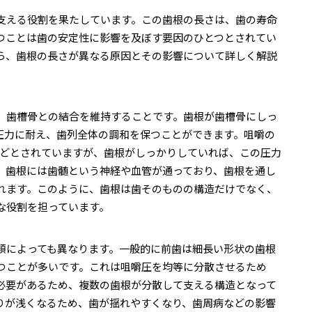
支える役割を果たしています。この歯根の長さは、歯の寿命
つことは歯の安定性に影響を及ぼす要因のひとつとされてい
ら、歯根の長さが異なる原因とその影響について詳しく解説
、歯槽骨との結合を維持することです。歯根が歯槽骨にしっ
圧力に耐え、歯列全体の調和を保つことができます。咀嚼の
gほどとされていますが、歯根がしっかりしていれば、この圧力
、歯根には歯髄という神経や血管が通っており、歯根を通し
れます。このように、歯根は歯そのものの構造だけでなく、
な役割を担っています。
類によっても異なります。一般的に前歯は細長い形状の歯根
つことが多いです。これは咀嚼圧を均等に分散させるため
必要があるため、複数の歯根が分散して支える構造となって
りが浅くなるため、歯が揺れやすくなり、歯周病などの影響