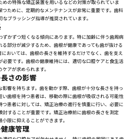
ための特殊な矯正装置を用いるなどの対策が取られていま
保つために、定期的なメンテナンスが非常に重要です。歯科
切なブラッシング指導が推奨されています。
係
わずかずつ短くなる傾向にあります。特に加齢に伴う歯周病
れる部分が減少するため、歯根が健康であっても歯が抜ける
者においては、歯根の長さを維持するだけでなく、歯を支え
が必要です。歯根の健康維持には、適切な口腔ケアと食生活
のケアが求められます。
の長さの影響
な影響を持ちます。歯を動かす際、歯根が十分な長さを持っ
短い歯根を持つ患者は、移動の際に歯根が吸収される可能性
持つ患者に対しては、矯正治療の進行を慎重に行い、必要に
検討することが重要です。矯正治療前に歯根の長さを測定
最小限に抑えることができます。
の健康管理
の適切な口腔ケアが欠かせません。特に歯根の周囲にある歯