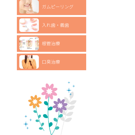
ガムピーリング
入れ歯・義歯
根管治療
口臭治療