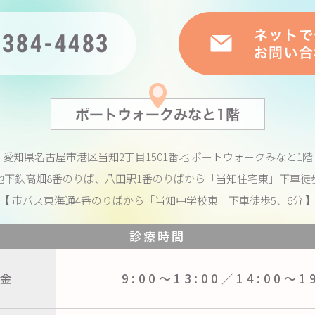
愛知県名古屋市港区当知2丁目1501番地
ポートウォークみなと1階
地下鉄高畑8番のりば、八田駅1番のりばから
「当知住宅東」下車徒歩
【 市バス東海通4番のりばから
「当知中学校東」下車徒歩5、6分 
診療時間
金
9:00〜13:00／
14:00〜1