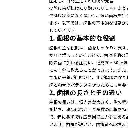
固定し、日常生活での咀嚼や発音
の際に歯が抜けたり動いたりしないよう
や健康状態に深く関わり、短い歯根を持
ます。以下では、歯根の基本的な役割か
していきます。
1. 歯根の基本的な役割
歯根の主な役割は、歯をしっかりと支え
かりと埋まっていることで、歯は咀嚼の
際に歯に加わる圧力は、通常20〜50k
にも十分に耐えることができます。また
て歯に栄養が供給され、歯が健康に保た
歯と顎骨のバランスを保つためにも重要
2. 歯根の長さとその違い
歯根の長さは、個人差が大きく、歯の種
を持ち、奥歯は広がった複数の歯根を持
で、特に奥歯では広範囲で圧力を支える
います。歯根が短いと、歯槽骨への埋ま