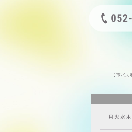
【 市バス
月火水
木