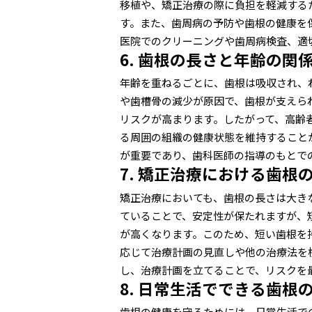
移植や、矯正治療の際に負担を軽減する
す。また、歯周病の予防や歯根の健康を
医院でのクリーニングや歯周病検査、適
6. 歯根の長さと年齢の関
年齢を重ねるごとに、歯根は吸収され、
や歯槽骨の減少が原因で、歯根が支えら
リスクが高まります。したがって、高齢
る周囲の組織の健康状態を維持すること
が重要であり、歯科医師の指導のもとで
7. 矯正治療における歯根
矯正治療においても、歯根の長さは大き
ていることで、安定性が保たれますが、
が高くなります。このため、短い歯根を
応じて治療計画の見直しや他の治療法を
し、治療計画を立てることで、リスクを
8. 日常生活でできる歯根
歯根の健康を守るためには、日常生活で