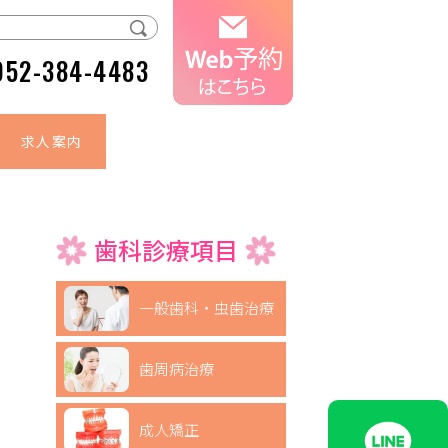
052-384-4483
求人案内
歯科診療項目
一般歯科・虫歯治療
歯周病治療
成人矯正