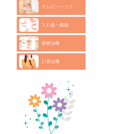
ガムピーリング
入れ歯・義歯
根管治療
口臭治療