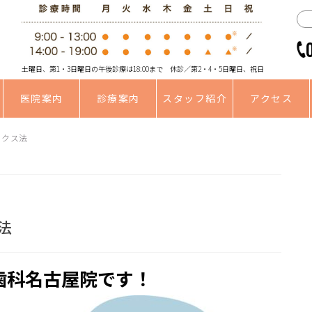
土曜日、第1・3日曜日の午後診療は18:00まで 休診／第2・4・5日曜日、祝日
医院案内
診療案内
スタッフ紹介
アクセス
ックス法
法
歯科名古屋院です！