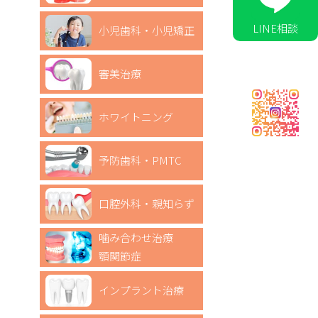
LINE相談
小児歯科・小児矯正
審美治療
ホワイトニング
予防歯科・PMTC
口腔外科・親知らず
噛み合わせ治療
顎関節症
インプラント治療