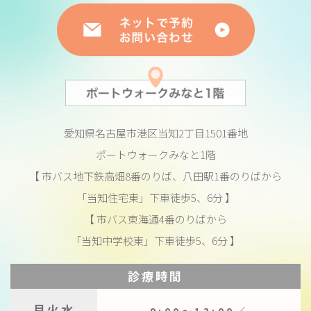
愛知県名古屋市港区当知2丁目1501番地
ポートウォークみなと1階
【 市バス地下鉄高畑8番のりば、八田駅1番のりばから
「当知住宅東」下車徒歩5、6分 】
【 市バス東海通4番のりばから
「当知中学校東」下車徒歩5、6分 】
診療時間
月火水
9:00〜13:00／