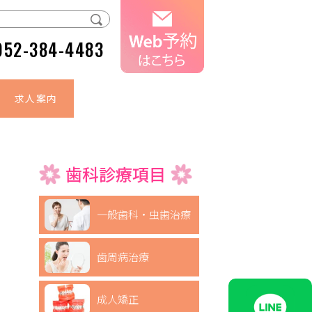
052-384-4483
求人案内
歯科診療項目
一般歯科・虫歯治療
歯周病治療
成人矯正