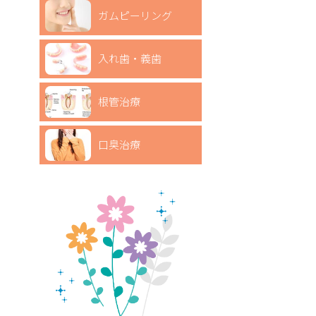
ガムピーリング
入れ歯・義歯
根管治療
口臭治療