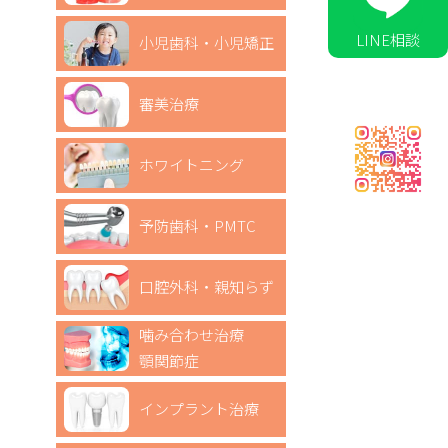
LINE相談
小児歯科・小児矯正
審美治療
ホワイトニング
予防歯科・PMTC
口腔外科・親知らず
噛み合わせ治療
顎関節症
インプラント治療