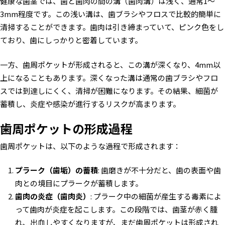
健康な歯茎では、歯と歯肉の間の溝（歯肉溝）は浅く、通常1〜
3mm程度です。この浅い溝は、歯ブラシやフロスで比較的簡単に
清掃することができます。歯肉は引き締まっていて、ピンク色をし
ており、歯にしっかりと密着しています。
一方、歯周ポケットが形成されると、この溝が深くなり、4mm以
上になることもあります。深くなった溝は通常の歯ブラシやフロ
スでは到達しにくく、清掃が困難になります。その結果、細菌が
蓄積し、炎症や感染が進行するリスクが高まります。
歯周ポケットの形成過程
歯周ポケットは、以下のような過程で形成されます：
プラーク（歯垢）の蓄積
: 歯磨きが不十分だと、歯の表面や歯
肉との境目にプラークが蓄積します。
歯肉の炎症（歯肉炎）
: プラーク中の細菌が産生する毒素によ
って歯肉が炎症を起こします。この段階では、歯茎が赤く腫
れ、出血しやすくなりますが、まだ歯周ポケットは形成され