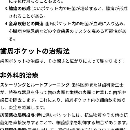
には抜け落ちることもある。
膿瘍の形成
: 深いポケット内で細菌が増殖すると、膿瘍が形成
されることがある。
全身疾患との関連
: 歯周ポケット内の細菌が血流に入り込み、
心臓病や糖尿病などの全身疾患のリスクを高める可能性があ
る。
歯周ポケットの治療法
歯周ポケットの治療は、その深さと広がりによって異なります：
非外科的治療
スケーリングとルートプレーニング
: 歯科医師または歯科衛生士
が、特殊な器具を使って歯の表面と歯根の表面に付着した歯垢や
歯石を除去します。これにより、歯周ポケット内の細菌数を減ら
し、炎症を軽減します。
抗菌薬の局所投与
: 特に深いポケットには、抗生物質やその他の抗
菌剤を直接投与することで、細菌感染を制御する場合があります。
口腔衛生指導
: 患者に対して、適切な歯磨き方法やフロスの使用法