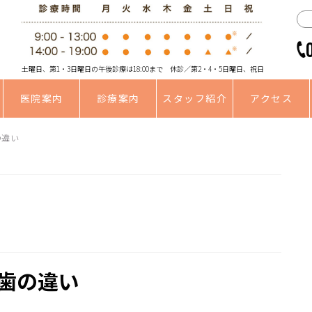
土曜日、第1・3日曜日の午後診療は18:00まで 休診／第2・4・5日曜日、祝日
医院案内
診療案内
スタッフ紹介
アクセス
の違い
歯の違い