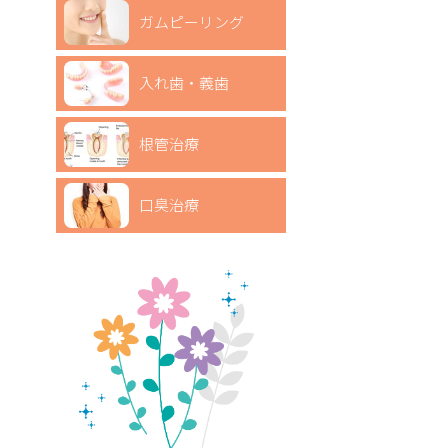
ガムピーリング
入れ歯・義歯
根管治療
口臭治療