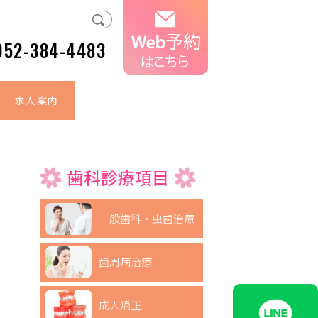
052-384-4483
求人案内
歯科診療項目
一般歯科・虫歯治療
歯周病治療
成人矯正