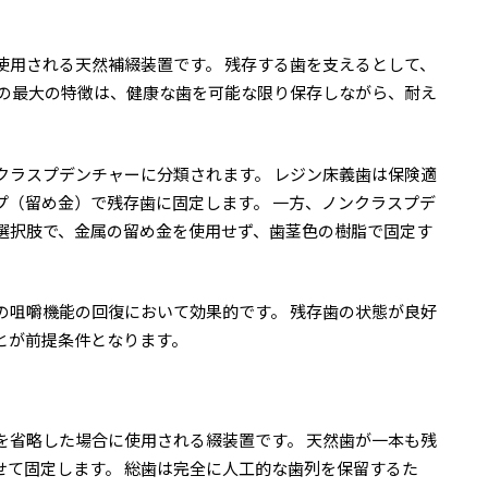
使用される天然補綴装置です。 残存する歯を支えるとして、
歯の最大の特徴は、健康な歯を可能な限り保存しながら、耐え
クラスプデンチャーに分類されます。 レジン床義歯は保険適
プ（留め金）で残存歯に固定します。 一方、ノンクラスプデ
選択肢で、金属の留め金を使用せず、歯茎色の樹脂で固定す
の咀嚼機能の回復において効果的です。 残存歯の状態が良好
とが前提条件となります。
を省略した場合に使用される綴装置です。 天然歯が一本も残
せて固定します。 総歯は完全に人工的な歯列を保留するた