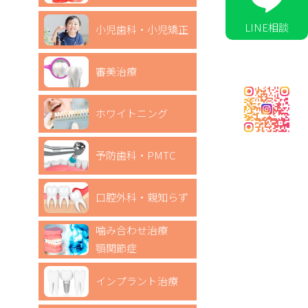
LINE相談
小児歯科・小児矯正
審美治療
ホワイトニング
予防歯科・PMTC
口腔外科・親知らず
噛み合わせ治療
顎関節症
インプラント治療