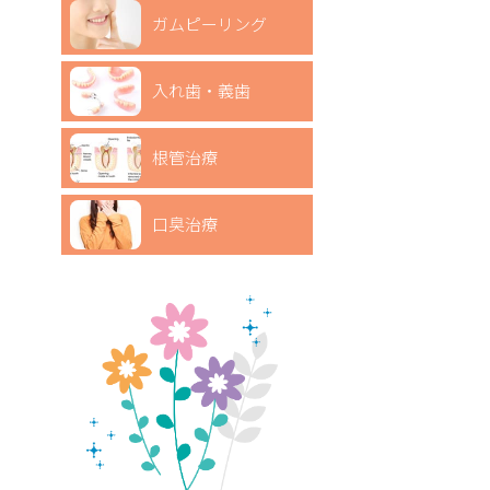
ガムピーリング
入れ歯・義歯
根管治療
口臭治療