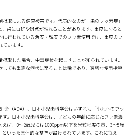
剰摂取による健康被害です。代表的なのが「歯のフッ素症」
と、歯に白斑や斑点が現れることがあります。重度になると
的に行われている濃度・頻度でのフッ素使用では、重度のフ
れています。
量摂取した場合、中毒症状を起こすことが知られています。
飲しても重篤な症状に至ることは稀であり、適切な使用指導
。
師会（ADA）、日本小児歯科学会はいずれも「小児へのフッ
ます。日本小児歯科学会は、子どもの年齢に応じたフッ素濃
ば、0～2歳児には1000ppm以下を米粒程度の量、3～5歳
、といった具体的な基準が設けられています。これに従え