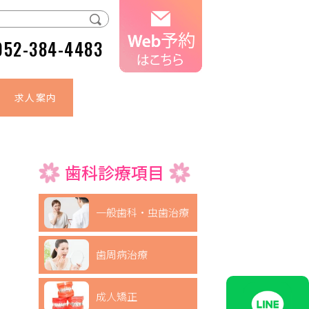
052-384-4483
求人案内
歯科診療項目
一般歯科・虫歯治療
歯周病治療
成人矯正