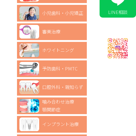
LINE相談
小児歯科・小児矯正
審美治療
ホワイトニング
予防歯科・PMTC
口腔外科・親知らず
噛み合わせ治療
顎関節症
インプラント治療