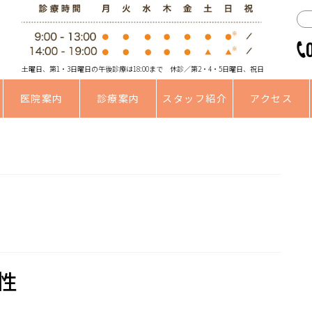
土曜日、第1・3日曜日の午後診療は18:00まで 休診／第2・4・5日曜日、祝日
医院案内
診療案内
スタッフ紹介
アクセス
性