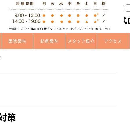
土曜日、第1・3日曜日の午後診療は18:00まで 休診／第2・4・5日曜日、祝日
医院案内
診療案内
スタッフ紹介
アクセス
策
対策