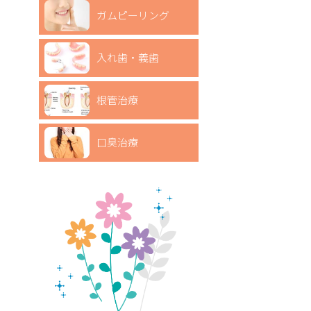
ガムピーリング
入れ歯・義歯
根管治療
口臭治療