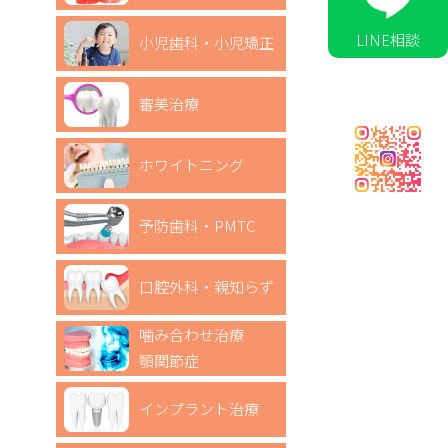
LINE相談
小児歯科・小児矯正
審美治療
ホワイトニング
予防歯科・PMTC
口腔外科・親知らず
噛み合わせ治療
顎関節症
インプラント治療