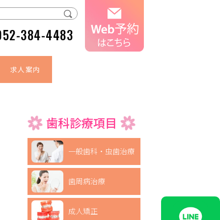
052-384-4483
求人案内
歯科診療項目
一般歯科・虫歯治療
歯周病治療
成人矯正