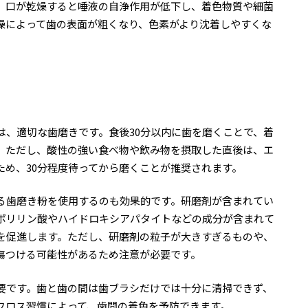
。口が乾燥すると唾液の自浄作用が低下し、着色物質や細菌
燥によって歯の表面が粗くなり、色素がより沈着しやすくな
は、適切な歯磨きです。食後30分以内に歯を磨くことで、着
。ただし、酸性の強い食べ物や飲み物を摂取した直後は、エ
ため、30分程度待ってから磨くことが推奨されます。
る歯磨き粉を使用するのも効果的です。研磨剤が含まれてい
ポリリン酸やハイドロキシアパタイトなどの成分が含まれて
を促進します。ただし、研磨剤の粒子が大きすぎるものや、
傷つける可能性があるため注意が必要です。
要です。歯と歯の間は歯ブラシだけでは十分に清掃できず、
フロス習慣によって、歯間の着色を予防できます。