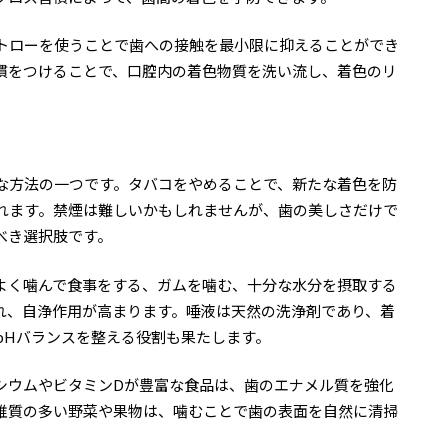
トローを使うことで歯への接触を最小限に抑えることができ
慣をつけることで、口腔内の着色物質を洗い流し、着色のリ
な方法の一つです。タバコをやめることで、新たな着色を防
れます。禁煙は難しいかもしれませんが、歯の美しさだけで
べき選択肢です。
よく噛んで食事をする、ガムを噛む、十分な水分を摂取する
れ、自浄作用が高まります。唾液は天然の洗浄剤であり、着
pHバランスを整える役割も果たします。
シウムやビタミンDが豊富な食品は、歯のエナメル質を強化
維質の多い野菜や果物は、噛むことで歯の表面を自然に清掃