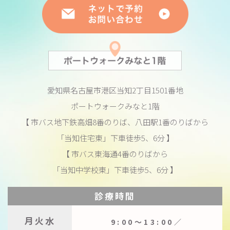
愛知県名古屋市港区当知2丁目1501番地
ポートウォークみなと1階
【 市バス地下鉄高畑8番のりば、八田駅1番のりばから
「当知住宅東」下車徒歩5、6分 】
【 市バス東海通4番のりばから
「当知中学校東」下車徒歩5、6分 】
診療時間
月火水
9:00〜13:00／