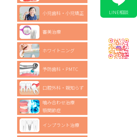
LINE相談
小児歯科・小児矯正
審美治療
ホワイトニング
予防歯科・PMTC
口腔外科・親知らず
噛み合わせ治療
顎関節症
インプラント治療