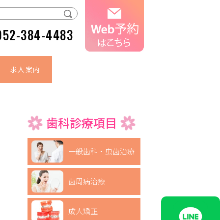
052-384-4483
求人案内
歯科診療項目
一般歯科・虫歯治療
歯周病治療
成人矯正