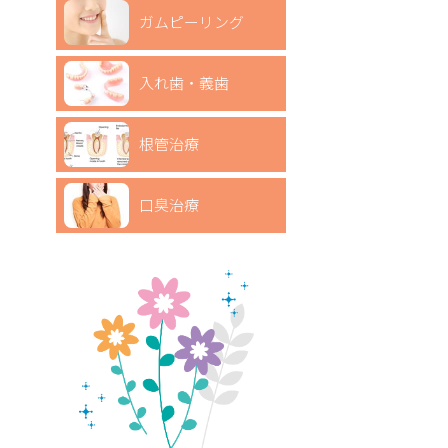
ガムピーリング
入れ歯・義歯
根管治療
口臭治療