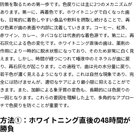
防策を取るための第一歩です。色戻りには主に2つのメカニズムが
あります。第一に、再着色です。ホワイトニングで白くなった歯
も、日常的に着色しやすい食品や飲料を摂取し続けることで、再
び色素が歯の表面や内部に沈着していきます。コーヒー、紅茶、
赤ワイン、カレー、タバコなどは代表的な着色源です。第二に、再
石灰化による色の変化です。ホワイトニング直後の歯は、薬剤の
作用により一時的に脱水状態になっており、そのため非常に白く見
えます。しかし、時間が経つにつれて唾液中のミネラルが歯に戻
り、再石灰化が起こります。この過程で、歯は元の水分量に戻り、
若干色が濃く見えるようになります。これは自然な現象であり、完
全には防げませんが、適切なケアにより最小限に抑えることがで
きます。また、加齢による象牙質の変色も、長期的には色戻りの
一因となります。これらの要因を理解した上で、多角的なアプロー
チで色戻りを防ぐことが重要です。
方法①：ホワイトニング直後の48時間が
勝負