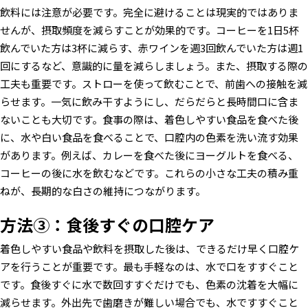
飲料には注意が必要です。完全に避けることは現実的ではありま
せんが、摂取頻度を減らすことが効果的です。コーヒーを1日5杯
飲んでいた方は3杯に減らす、赤ワインを週3回飲んでいた方は週1
回にするなど、意識的に量を減らしましょう。また、摂取する際の
工夫も重要です。ストローを使って飲むことで、前歯への接触を減
らせます。一気に飲み干すようにし、だらだらと長時間口に含ま
ないことも大切です。食事の際は、着色しやすい食品を食べた後
に、水や白い食品を食べることで、口腔内の色素を洗い流す効果
があります。例えば、カレーを食べた後にヨーグルトを食べる、
コーヒーの後に水を飲むなどです。これらの小さな工夫の積み重
ねが、長期的な白さの維持につながります。
方法③：食後すぐの口腔ケア
着色しやすい食品や飲料を摂取した後は、できるだけ早く口腔ケ
アを行うことが重要です。最も手軽なのは、水で口をすすぐこと
です。食後すぐに水で数回すすぐだけでも、色素の沈着を大幅に
減らせます。外出先で歯磨きが難しい場合でも、水ですすぐこと