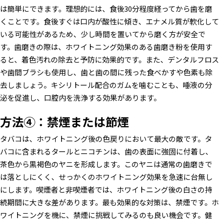
は簡単にできます。理想的には、食後30分程度経ってから歯を磨
くことです。食後すぐは口内が酸性に傾き、エナメル質が軟化して
いる可能性があるため、少し時間を置いてから磨く方が安全で
す。歯磨きの際は、ホワイトニング効果のある歯磨き粉を使用す
ると、着色汚れの除去と予防に効果的です。また、デンタルフロス
や歯間ブラシも使用し、歯と歯の間に残った食べかすや色素も除
去しましょう。キシリトール配合のガムを噛むことも、唾液の分
泌を促進し、口腔内を洗浄する効果があります。
方法④：禁煙または節煙
タバコは、ホワイトニング後の色戻りにおいて最大の敵です。タ
バコに含まれるタールとニコチンは、歯の表面に強固に付着し、
茶色から黒褐色のヤニを形成します。このヤニは通常の歯磨きで
は落としにくく、せっかくのホワイトニング効果を急速に台無し
にします。喫煙者と非喫煙者では、ホワイトニング後の白さの持
続期間に大きな差があります。最も効果的な対策は、禁煙です。ホ
ワイトニングを機に、禁煙に挑戦してみるのも良い機会です。健