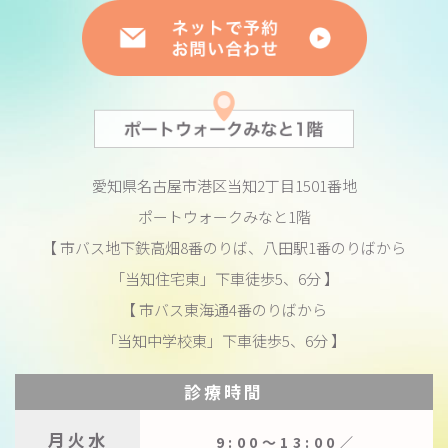
愛知県名古屋市港区当知2丁目1501番地
ポートウォークみなと1階
【 市バス地下鉄高畑8番のりば、八田駅1番のりばから
「当知住宅東」下車徒歩5、6分 】
【 市バス東海通4番のりばから
「当知中学校東」下車徒歩5、6分 】
診療時間
月火水
9:00〜13:00／