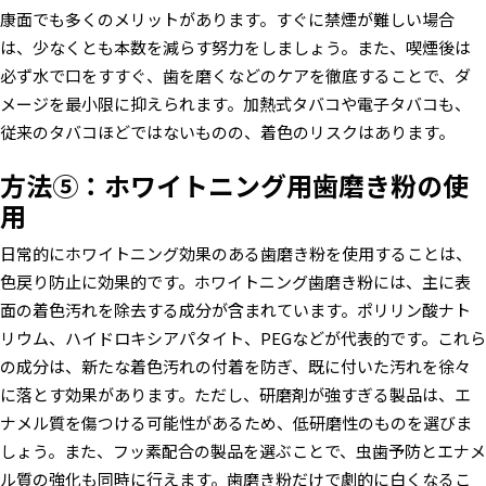
康面でも多くのメリットがあります。すぐに禁煙が難しい場合
は、少なくとも本数を減らす努力をしましょう。また、喫煙後は
必ず水で口をすすぐ、歯を磨くなどのケアを徹底することで、ダ
メージを最小限に抑えられます。加熱式タバコや電子タバコも、
従来のタバコほどではないものの、着色のリスクはあります。
方法⑤：ホワイトニング用歯磨き粉の使
用
日常的にホワイトニング効果のある歯磨き粉を使用することは、
色戻り防止に効果的です。ホワイトニング歯磨き粉には、主に表
面の着色汚れを除去する成分が含まれています。ポリリン酸ナト
リウム、ハイドロキシアパタイト、PEGなどが代表的です。これら
の成分は、新たな着色汚れの付着を防ぎ、既に付いた汚れを徐々
に落とす効果があります。ただし、研磨剤が強すぎる製品は、エ
ナメル質を傷つける可能性があるため、低研磨性のものを選びま
しょう。また、フッ素配合の製品を選ぶことで、虫歯予防とエナメ
ル質の強化も同時に行えます。歯磨き粉だけで劇的に白くなるこ