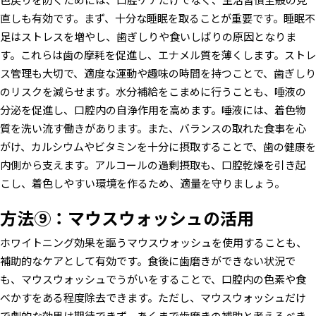
直しも有効です。まず、十分な睡眠を取ることが重要です。睡眠不
足はストレスを増やし、歯ぎしりや食いしばりの原因となりま
す。これらは歯の摩耗を促進し、エナメル質を薄くします。ストレ
ス管理も大切で、適度な運動や趣味の時間を持つことで、歯ぎしり
のリスクを減らせます。水分補給をこまめに行うことも、唾液の
分泌を促進し、口腔内の自浄作用を高めます。唾液には、着色物
質を洗い流す働きがあります。また、バランスの取れた食事を心
がけ、カルシウムやビタミンを十分に摂取することで、歯の健康を
内側から支えます。アルコールの過剰摂取も、口腔乾燥を引き起
こし、着色しやすい環境を作るため、適量を守りましょう。
方法⑨：マウスウォッシュの活用
ホワイトニング効果を謳うマウスウォッシュを使用することも、
補助的なケアとして有効です。食後に歯磨きができない状況で
も、マウスウォッシュでうがいをすることで、口腔内の色素や食
べかすをある程度除去できます。ただし、マウスウォッシュだけ
で劇的な効果は期待できず、あくまで歯磨きの補助と考えるべき