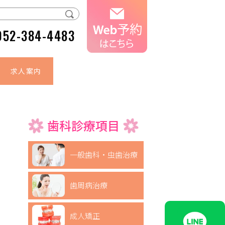
052-384-4483
求人案内
歯科診療項目
一般歯科・虫歯治療
歯周病治療
成人矯正