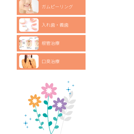
ガムピーリング
入れ歯・義歯
根管治療
口臭治療