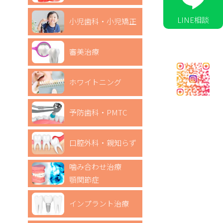
LINE相談
小児歯科・小児矯正
審美治療
ホワイトニング
予防歯科・PMTC
口腔外科・親知らず
噛み合わせ治療
顎関節症
インプラント治療