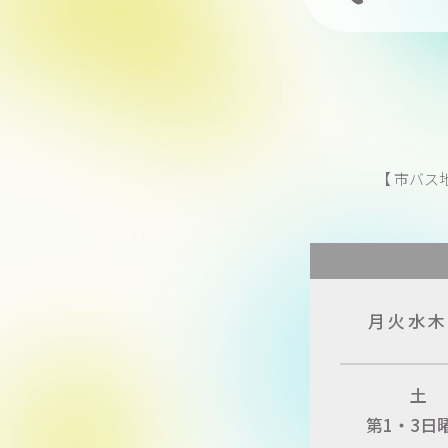
【 市バス
月火水
木
土
第1・3日