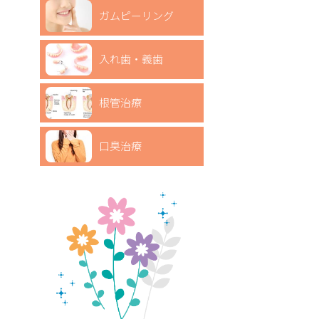
ガムピーリング
入れ歯・義歯
根管治療
口臭治療