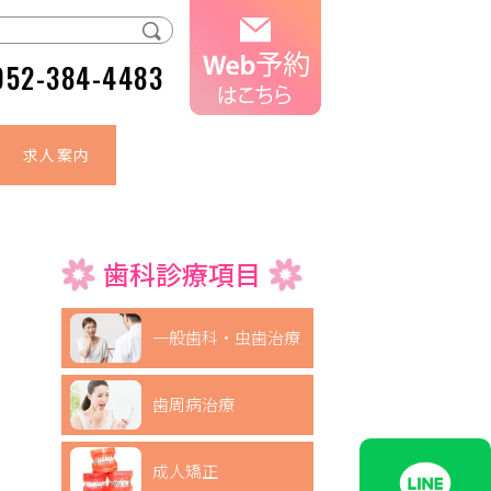
052-384-4483
求人案内
歯科診療項目
一般歯科・虫歯治療
歯周病治療
成人矯正