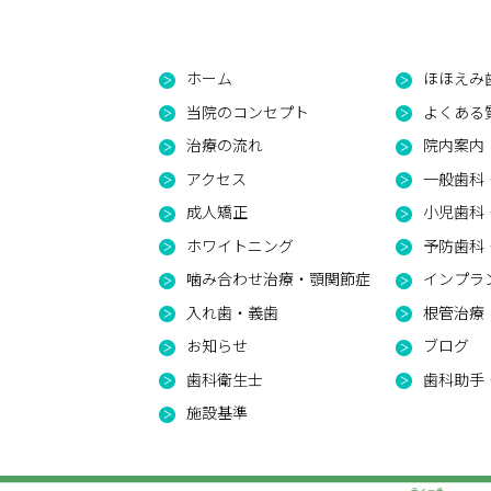
ホーム
ほほえみ
当院のコンセプト
よくある
治療の流れ
院内案内
アクセス
一般歯科
成人矯正
小児歯科
ホワイトニング
予防歯科・
噛み合わせ治療・顎関節症
インプラ
入れ歯・義歯
根管治療
お知らせ
ブログ
歯科衛生士
歯科助手
施設基準