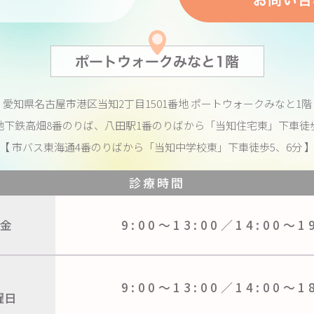
愛知県名古屋市港区当知2丁目1501番地
ポートウォークみなと1階
地下鉄高畑8番のりば、八田駅1番のりばから
「当知住宅東」下車徒歩
【 市バス東海通4番のりばから
「当知中学校東」下車徒歩5、6分 
診療時間
金
9:00〜13:00／
14:00〜1
9:00〜13:00／
14:00〜1
曜日