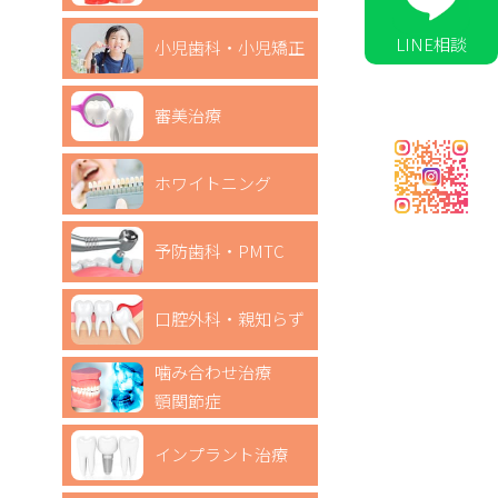
LINE相談
小児歯科・小児矯正
審美治療
ホワイトニング
予防歯科・PMTC
口腔外科・親知らず
噛み合わせ治療
顎関節症
インプラント治療