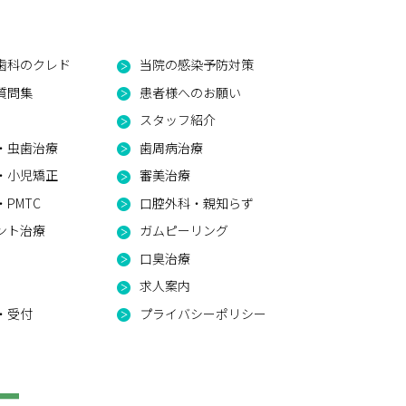
歯科のクレド
当院の感染予防対策
質問集
患者様へのお願い
スタッフ紹介
・虫歯治療
歯周病治療
・小児矯正
審美治療
PMTC
口腔外科・親知らず
ント治療
ガムピーリング
口臭治療
求人案内
・受付
プライバシーポリシー