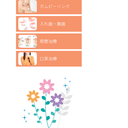
ガムピーリング
入れ歯・義歯
根管治療
口臭治療