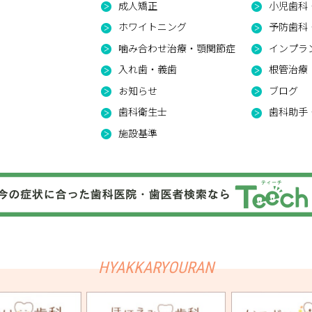
成人矯正
小児歯科
ホワイトニング
予防歯科・
噛み合わせ治療・顎関節症
インプラ
入れ歯・義歯
根管治療
お知らせ
ブログ
歯科衛生士
歯科助手
施設基準