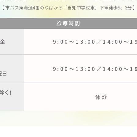
【 市バス東海通4番のりばから
「当知中学校東」下車徒歩5、6分 
診療時間
金
9:00〜13:00／
14:00〜1
9:00〜13:00／
14:00〜1
曜日
除く)
休診