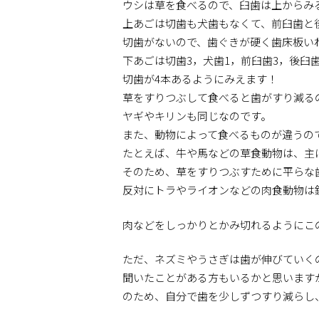
ウシは草を食べるので、臼歯は上からみ
上あごは切歯も犬歯もなくて、前臼歯と
切歯がないので、歯ぐきが硬く歯床板い
下あごは切歯3，犬歯1，前臼歯3，後臼
切歯が4本あるようにみえます！
草をすりつぶして食べると歯がすり減る
ヤギやキリンも同じなのです。
また、動物によって食べるものが違うの
たとえば、牛や馬などの草食動物は、主
そのため、草をすりつぶすために平らな
反対にトラやライオンなどの肉食動物は
肉などをしっかりとかみ切れるようにこ
ただ、ネズミやうさぎは歯が伸びていく
聞いたことがある方もいるかと思います
のため、自分で歯を少しずつすり減らし