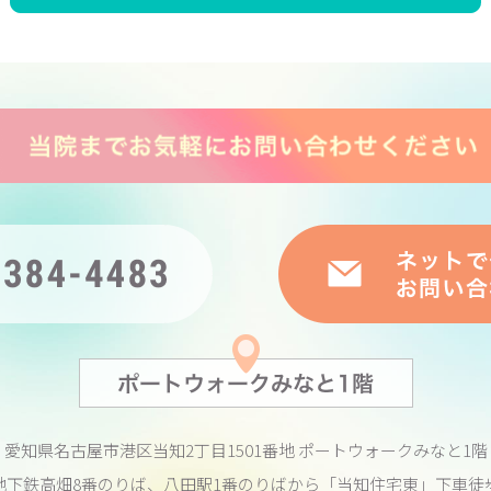
愛知県名古屋市港区当知2丁目1501番地
ポートウォークみなと1階
地下鉄高畑8番のりば、八田駅1番のりばから
「当知住宅東」下車徒歩