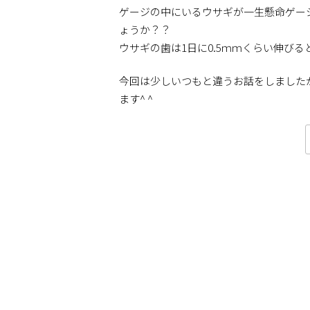
ゲージの中にいるウサギが一生懸命ゲー
ょうか？？
ウサギの歯は1日に0.5ｍｍくらい伸び
今回は少しいつもと違うお話をしました
ます^ ^