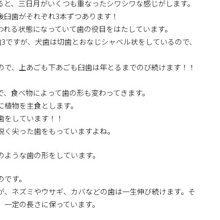
ると、三日月がいくつも重なったシワシワな感じがします。
後臼歯がそれぞれ3本ずつあります！
われる状態になっていて歯の役目をはたしています。
歯3ですが、犬歯は切歯とおなじシャベル状をしているので、
ので、上あごも下あごも臼歯は年とるまでのび続けます！！
で、食べ物によって歯の形も変わってきます。
に植物を主食とします。
歯をしています！！
鋭く尖った歯をもっていますよね。
のような歯の形をしています。
のです。
が、ネズミやウサギ、カバなどの歯は一生伸び続けます。そ
、一定の長さに保っています。