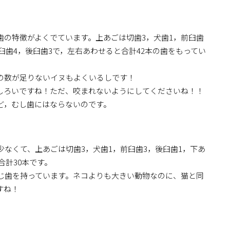
歯の特徴がよくでています。上あごは切歯3，犬歯1，前臼歯
前臼歯4，後臼歯3で，左右あわせると合計42本の歯をもってい
の数が足りないイヌもよくいるしです！
しろいですね！ただ、咬まれないようにしてくださいね！！
ど，むし歯にはならないのです。
なくて、上あごは切歯3，犬歯1，前臼歯3，後臼歯1，下あ
合計30本です。
じ歯を持っています。ネコよりも大きい動物なのに、猫と同
すね！