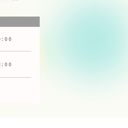
】
9:00
8:00