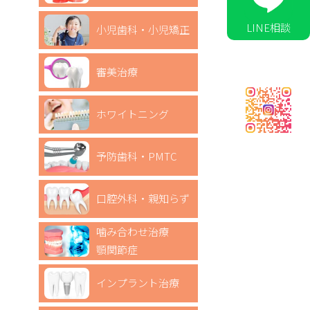
LINE相談
小児歯科・小児矯正
審美治療
ホワイトニング
予防歯科・PMTC
口腔外科・親知らず
噛み合わせ治療
顎関節症
インプラント治療