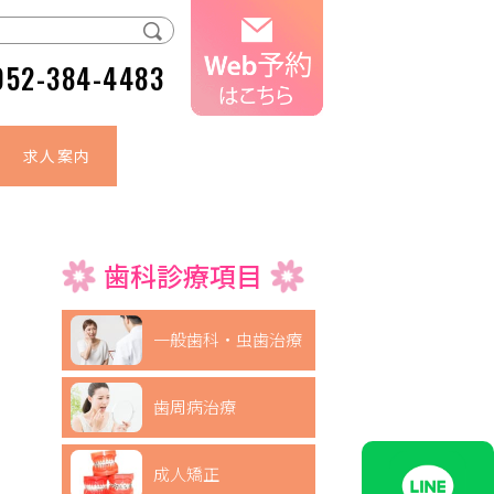
052-384-4483
求人案内
歯科診療項目
一般歯科・虫歯治療
歯周病治療
成人矯正