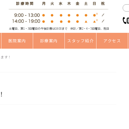
土曜日、第1・3日曜日の午後診療は18:00まで 休診／第2・4・5日曜日、祝日
医院案内
診療案内
スタッフ紹介
アクセス
します！
！