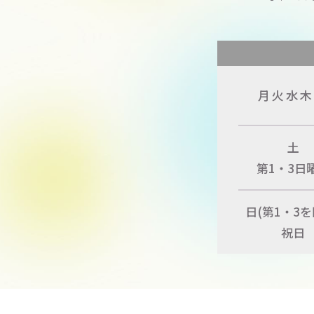
月火水
木
土
第1・3日
日
(第1・3を
祝日