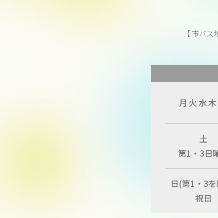
【 市バス
月火水
木
土
第1・3日
日
(第1・3を
祝日