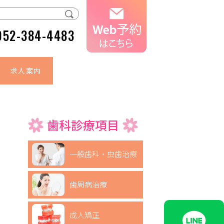
052-384-4483
求人案内
歯科診療項目
一般歯科・虫歯治療
歯周病治療
成人矯正