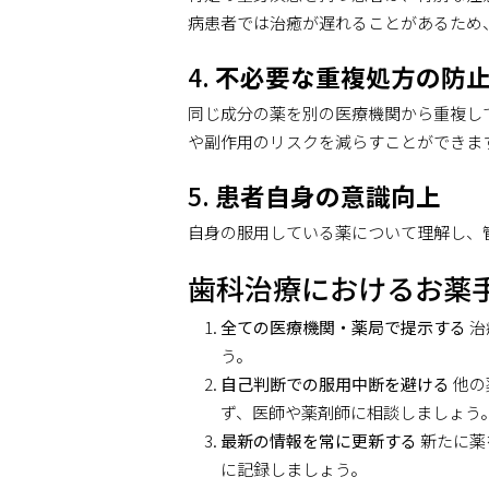
病患者では治癒が遅れることがあるため
4.
不必要な重複処方の防
同じ成分の薬を別の医療機関から重複し
や副作用のリスクを減らすことができま
5.
患者自身の意識向上
自身の服用している薬について理解し、
歯科治療におけるお薬
全ての医療機関・薬局で提示する
治
う。
自己判断での服用中断を避ける
他の
ず、医師や薬剤師に相談しましょう
最新の情報を常に更新する
新たに薬
に記録しましょう。