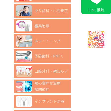
LINE相談
小児歯科・小児矯正
審美治療
ホワイトニング
予防歯科・PMTC
口腔外科・親知らず
噛み合わせ治療
顎関節症
インプラント治療