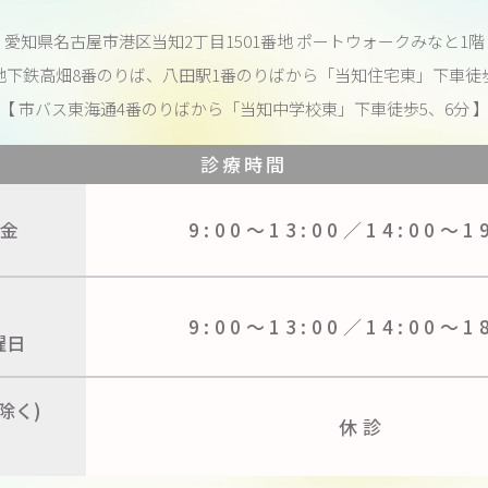
愛知県名古屋市港区当知2丁目1501番地
ポートウォークみなと1階
地下鉄高畑8番のりば、八田駅1番のりばから
「当知住宅東」下車徒歩
【 市バス東海通4番のりばから
「当知中学校東」下車徒歩5、6分 
診療時間
金
9:00〜13:00／
14:00〜1
9:00〜13:00／
14:00〜1
曜日
除く)
休診