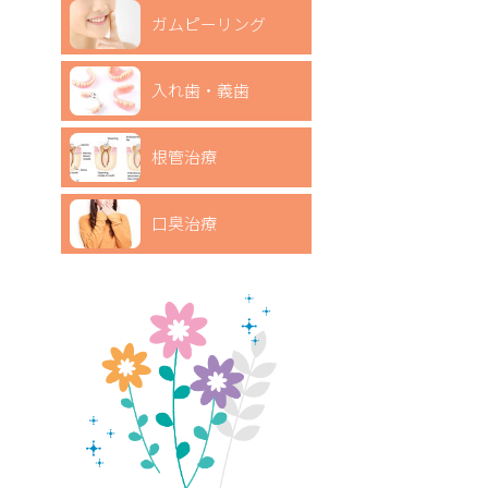
ガムピーリング
入れ歯・義歯
根管治療
口臭治療