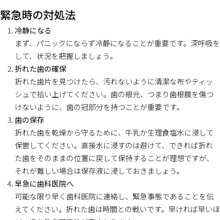
緊急時の対処法
冷静になる
まず、パニックにならず冷静になることが重要です。深呼吸を
して、状況を把握しましょう。
折れた歯の確保
折れた歯片を見つけたら、汚れないように清潔な布やティッ
シュで拾い上げてください。歯の根元、つまり歯根膜を傷つ
けないように、歯の冠部分を持つことが重要です。
歯の保存
折れた歯を乾燥から守るために、牛乳か生理食塩水に浸して
保管してください。直接水に浸すのは避けて、できれば折れ
た歯をそのままの位置に戻して保持することが理想ですが、
それが難しい場合は保存液に浸しておきましょう。
早急に歯科医院へ
可能な限り早く歯科医院に連絡し、緊急事態であることを伝
えてください。折れた歯は時間との戦いです。早ければ早いほ